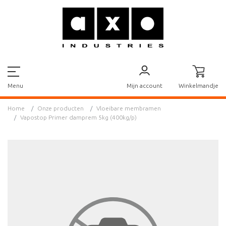
Mijn account
Winkelmandje
Menu
Home
Onze producten
Vloeibare membramen
Vapostop Primer damprem 5kg (400kg/p)