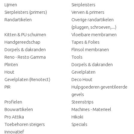
Lijmen
Sierpleisters
Sierpleisters (primers)
Verven & primers
Randartikelen
Overige randartikelen
(pluggen, schroeven,...)
Kitten & PU schuimen
Vloeibare membramen
Handgereedschap
Tapes & Folies
Dorpels & dakranden
Flinsol membranen
Reno - Resto Gamma
Tools
Plinten
Dorpels & dakranden
Hout
Gevelplaten
Gevelplaten (Renotect)
Deco Hout
PIR
Hulpgoederen geventileerde
gevels
Profielen
Steenstrips
Bouwartikelen
Machines - Materieel
Pro Attika
Hikoki
Toebehoren steigers
Specials
Innovatief