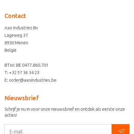
Contact
Axo Industries Bv
Lageweg 37
8930
Menen
België
BTW: BE 0477.860.701
T:
+32 57 36 34 23
E:
order@axoindustries.be
Nieuwsbrief
Schrijf je nu in voor onze nieuwsbrief en ontdek als eerste onze
acties!