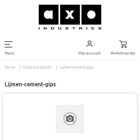
Mijn account
Winkelmandje
Menu
Home
Onze producten
Lijmen-cement-gips
Lijmen-cement-gips