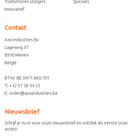
Toebehoren steigers
Specials
Innovatief
Contact
Axo Industries Bv
Lageweg 37
8930
Menen
België
BTW: BE 0477.860.701
T:
+32 57 36 34 23
E:
order@axoindustries.be
Nieuwsbrief
Schrijf je nu in voor onze nieuwsbrief en ontdek als eerste onze
acties!