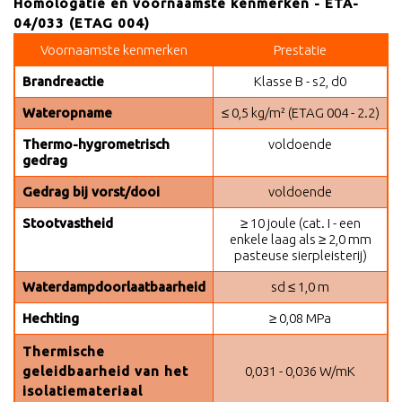
Homologatie en voornaamste kenmerken - ETA-
04/033 (ETAG 004)
Voornaamste kenmerken
Prestatie
Brandreactie
Klasse B - s2, d0
Wateropname
≤ 0,5 kg/m² (ETAG 004 - 2.2)
Thermo-hygrometrisch
voldoende
gedrag
Gedrag bij vorst/dooi
voldoende
Stootvastheid
≥ 10 joule (cat. I - een
enkele laag als ≥ 2,0 mm
pasteuse sierpleisterij)
Waterdampdoorlaatbaarheid
sd ≤ 1,0 m
Hechting
≥ 0,08 MPa
T
hermische
geleidbaarheid van het
0,031 - 0,036 W/mK
isolatiemateriaal