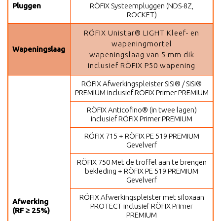
Pluggen
RÖFIX Systeempluggen (NDS-8Z,
ROCKET)
RÖFIX Unistar® LIGHT Kleef- en
wapeningmortel
Wapeningslaag
wapeningslaag van 5 mm dik
inclusief RÖFIX P50 wapening
RÖFIX Afwerkingspleister SiSi® / SiSi®
PREMIUM inclusief RÖFIX Primer PREMIUM
RÖFIX Anticofino® (in twee lagen)
inclusief RÖFIX Primer PREMIUM
RÖFIX 715 + RÖFIX PE 519 PREMIUM
Gevelverf
RÖFIX 750 Met de troffel aan te brengen
bekleding + RÖFIX PE 519 PREMIUM
Gevelverf
RÖFIX Afwerkingspleister met siloxaan
Afwerking
PROTECT inclusief RÖFIX Primer
(RF ≥ 25%)
PREMIUM