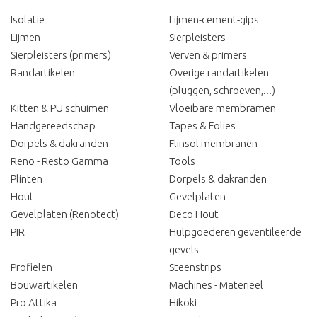
Isolatie
Lijmen-cement-gips
Lijmen
Sierpleisters
Sierpleisters (primers)
Verven & primers
Randartikelen
Overige randartikelen
(pluggen, schroeven,...)
Kitten & PU schuimen
Vloeibare membramen
Handgereedschap
Tapes & Folies
Dorpels & dakranden
Flinsol membranen
Reno - Resto Gamma
Tools
Plinten
Dorpels & dakranden
Hout
Gevelplaten
Gevelplaten (Renotect)
Deco Hout
PIR
Hulpgoederen geventileerde
gevels
Profielen
Steenstrips
Bouwartikelen
Machines - Materieel
Pro Attika
Hikoki