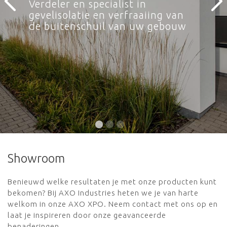
Verdeler en specialist in
Verdeler en specialist in
Verdeler en specialist in
gevelisolatie en verfraaiing van
gevelisolatie en verfraaiing van
gevelisolatie en verfraaiing van
de buitenschuil van uw gebouw
de buitenschuil van uw gebouw
de buitenschuil van uw gebouw
Showroom
Benieuwd welke resultaten je met onze producten kunt
bekomen? Bij AXO Industries heten we je van harte
welkom in onze AXO XPO. Neem contact met ons op en
laat je inspireren door onze geavanceerde
benaderingen.