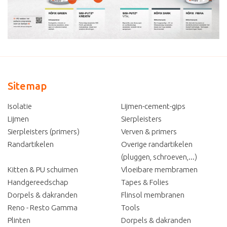
Sitemap
Isolatie
Lijmen-cement-gips
Lijmen
Sierpleisters
Sierpleisters (primers)
Verven & primers
Randartikelen
Overige randartikelen
(pluggen, schroeven,...)
Kitten & PU schuimen
Vloeibare membramen
Handgereedschap
Tapes & Folies
Dorpels & dakranden
Flinsol membranen
Reno - Resto Gamma
Tools
Plinten
Dorpels & dakranden