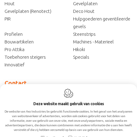
Hout
Gevelplaten
Gevelplaten (Renotect)
Deco Hout
PIR
Hulpgoederen geventileerde
gevels
Profielen
Steenstrips
Bouwartikelen
Machines - Materieel
Pro Attika
Hikoki
Toebehoren steigers
Specials
Innovatief
Contact
Axo Industries Bv
Lageweg 37
Deze website maakt gebruik van cookies
8930
Menen
De website van Axo Industries bv gebruikt functionele cookies. In het geval van het analyseren
van websiteverkeer of advertenties, worden ook cookies gebruikt voor het delen van
België
informatie, over uw gebruik van onze site, met onze analysepartners, sociale media en
advertentiepartners, die deze kunnen combineren met andere informatie die u aan hen heeft
verstrekt of die zij hebben verzameld op basis van uw gebruik van hun diensten.
BTW: BE 0477.860.701