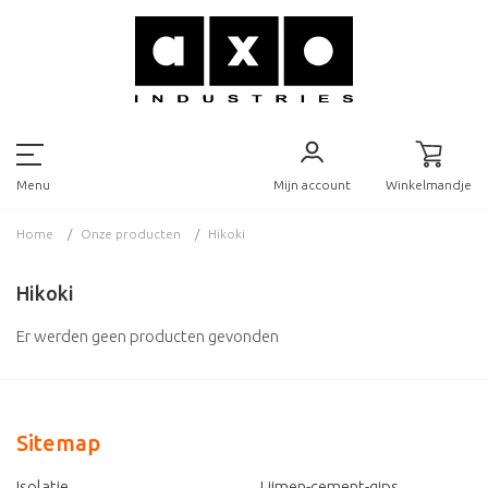
Mijn account
Winkelmandje
Menu
Home
Onze producten
Hikoki
Hikoki
Er werden geen producten gevonden
Sitemap
Isolatie
Lijmen-cement-gips