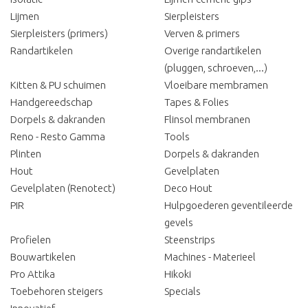
Lijmen
Sierpleisters
Sierpleisters (primers)
Verven & primers
Randartikelen
Overige randartikelen
(pluggen, schroeven,...)
Kitten & PU schuimen
Vloeibare membramen
Handgereedschap
Tapes & Folies
Dorpels & dakranden
Flinsol membranen
Reno - Resto Gamma
Tools
Plinten
Dorpels & dakranden
Hout
Gevelplaten
Gevelplaten (Renotect)
Deco Hout
PIR
Hulpgoederen geventileerde
gevels
Profielen
Steenstrips
Bouwartikelen
Machines - Materieel
Pro Attika
Hikoki
Toebehoren steigers
Specials