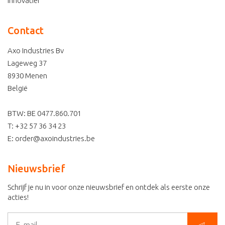
Innovatief
Contact
Axo Industries Bv
Lageweg 37
8930
Menen
België
BTW: BE 0477.860.701
T:
+32 57 36 34 23
E:
order@axoindustries.be
Nieuwsbrief
Schrijf je nu in voor onze nieuwsbrief en ontdek als eerste onze
acties!