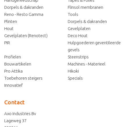
Handgereedschap
Tapes & Folies
Dorpels & dakranden
Flinsol membranen
Reno - Resto Gamma
Tools
Plinten
Dorpels & dakranden
Hout
Gevelplaten
Gevelplaten (Renotect)
Deco Hout
PIR
Hulpgoederen geventileerde
gevels
Profielen
Steenstrips
Bouwartikelen
Machines - Materieel
Pro Attika
Hikoki
Toebehoren steigers
Specials
Innovatief
Contact
Axo Industries Bv
Lageweg 37