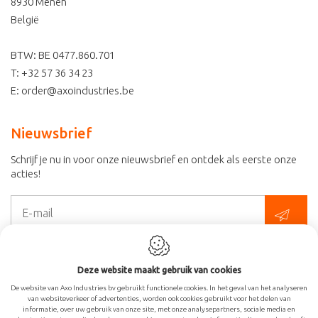
8930
Menen
België
BTW: BE 0477.860.701
T:
+32 57 36 34 23
E:
order@axoindustries.be
Nieuwsbrief
Schrijf je nu in voor onze nieuwsbrief en ontdek als eerste onze
acties!
Deze website is beschermd door reCAPTCHA en het
Privacybeleid
en de
Servicevoorwaarden
van Google zijn van toepassing.
Deze website maakt gebruik van cookies
De website van Axo Industries bv gebruikt functionele cookies. In het geval van het analyseren
van websiteverkeer of advertenties, worden ook cookies gebruikt voor het delen van
informatie, over uw gebruik van onze site, met onze analysepartners, sociale media en