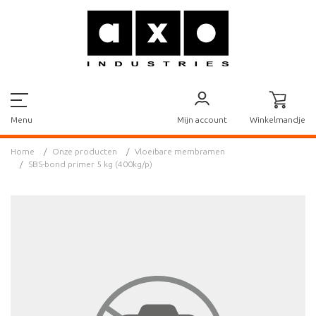
Mijn account
Winkelmandje
Menu
Home
Onze producten
Vloeibare membramen
SBS-bond primer 5 kg (400kg/p)