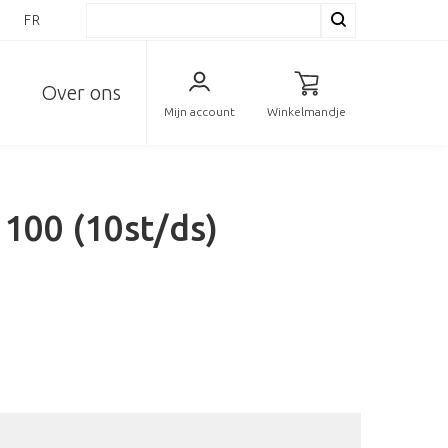
L
FR
Over ons
Mijn account
Winkelmandje
 100 (10st/ds)