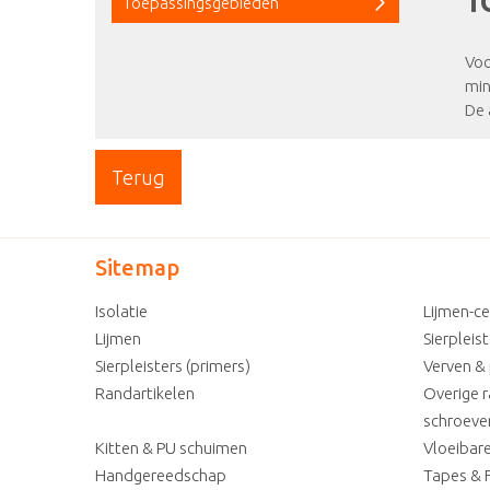
T
Toepassingsgebieden
Voo
min
De 
Terug
Sitemap
Isolatie
Lijmen-c
Lijmen
Sierpleis
Sierpleisters (primers)
Verven &
Randartikelen
Overige r
schroeven
Kitten & PU schuimen
Vloeiba
Handgereedschap
Tapes & F