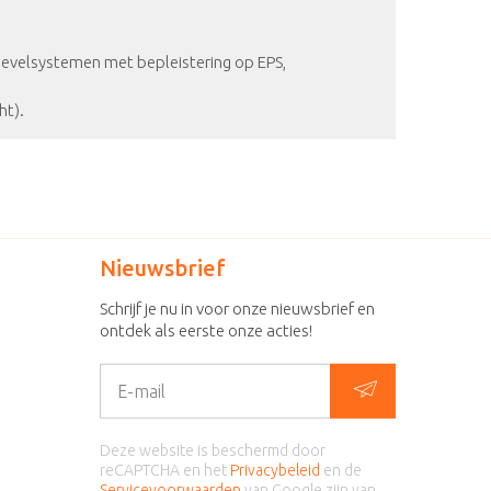
gevelsystemen met bepleistering op EPS,
ht).
Nieuwsbrief
Schrijf je nu in voor onze nieuwsbrief en
ontdek als eerste onze acties!
Deze website is beschermd door
reCAPTCHA en het
Privacybeleid
en de
Servicevoorwaarden
van Google zijn van