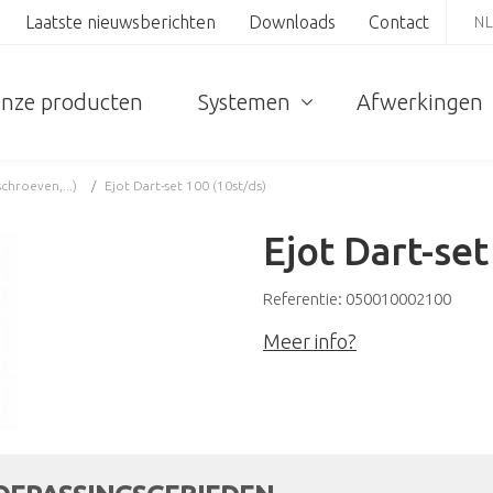
Laatste nieuwsberichten
Downloads
Contact
N
nze producten
Systemen
Afwerkingen
chroeven,...)
Ejot Dart-set 100 (10st/ds)
Ejot Dart-set
Referentie: 050010002100
Meer info?