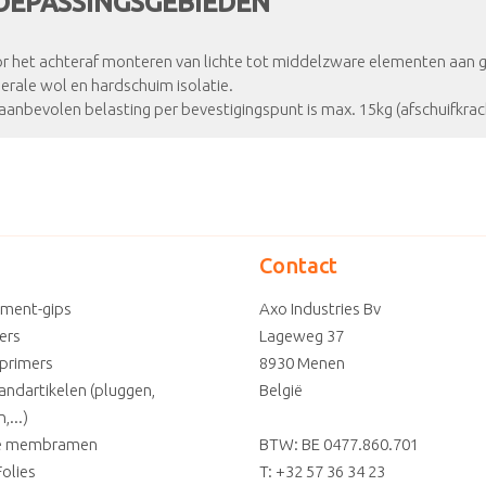
OEPASSINGSGEBIEDEN
r het achteraf monteren van lichte tot middelzware elementen aan 
erale wol en hardschuim isolatie.
aanbevolen belasting per bevestigingspunt is max. 15kg (afschuifkrac
Contact
ement-gips
Axo Industries Bv
ters
Lageweg 37
 primers
8930
Menen
andartikelen (pluggen,
België
,...)
re membramen
BTW: BE 0477.860.701
olies
T:
+32 57 36 34 23