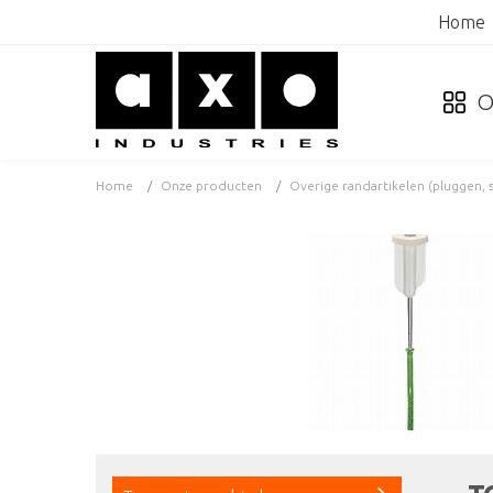
Home
O
Home
Onze producten
Overige randartikelen (pluggen, s