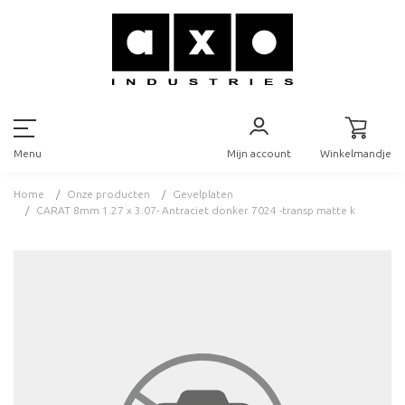
Mijn account
Winkelmandje
Menu
Home
Onze producten
Gevelplaten
CARAT 8mm 1.27 x 3.07- Antraciet donker 7024 -transp matte k