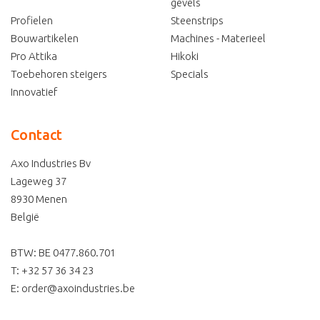
gevels
Profielen
Steenstrips
Bouwartikelen
Machines - Materieel
Pro Attika
Hikoki
Toebehoren steigers
Specials
Innovatief
Contact
Axo Industries Bv
Lageweg 37
8930
Menen
België
BTW: BE 0477.860.701
T:
+32 57 36 34 23
E:
order@axoindustries.be