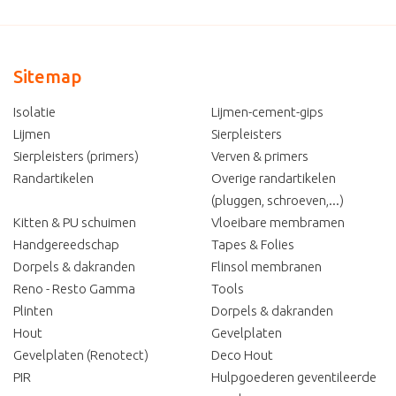
Sitemap
Isolatie
Lijmen-cement-gips
Lijmen
Sierpleisters
Sierpleisters (primers)
Verven & primers
Randartikelen
Overige randartikelen
(pluggen, schroeven,...)
Kitten & PU schuimen
Vloeibare membramen
Handgereedschap
Tapes & Folies
Dorpels & dakranden
Flinsol membranen
Reno - Resto Gamma
Tools
Plinten
Dorpels & dakranden
Hout
Gevelplaten
Gevelplaten (Renotect)
Deco Hout
PIR
Hulpgoederen geventileerde