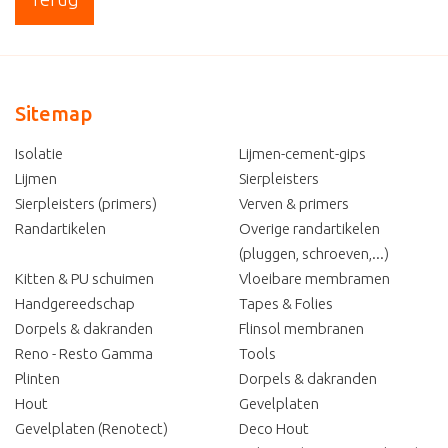
Sitemap
Isolatie
Lijmen-cement-gips
Lijmen
Sierpleisters
Sierpleisters (primers)
Verven & primers
Randartikelen
Overige randartikelen
(pluggen, schroeven,...)
Kitten & PU schuimen
Vloeibare membramen
Handgereedschap
Tapes & Folies
Dorpels & dakranden
Flinsol membranen
Reno - Resto Gamma
Tools
Plinten
Dorpels & dakranden
Hout
Gevelplaten
Gevelplaten (Renotect)
Deco Hout