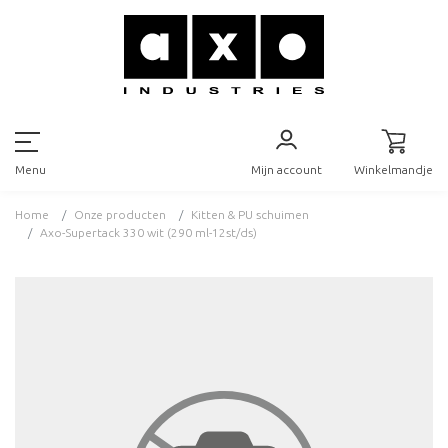
Mijn account
Winkelmandje
Menu
Home
Onze producten
Kitten & PU schuimen
Axo-Supertack 330 wit (290 ml-12st/ds)