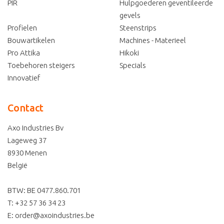
PIR
Hulpgoederen geventileerde
gevels
Profielen
Steenstrips
Bouwartikelen
Machines - Materieel
Pro Attika
Hikoki
Toebehoren steigers
Specials
Innovatief
Contact
Axo Industries Bv
Lageweg 37
8930
Menen
België
BTW: BE 0477.860.701
T:
+32 57 36 34 23
E:
order@axoindustries.be