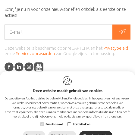
Schrijf je nu in voor onze nieuwsbrief en ontdek als eerste onze
acties!
Deze website is beschermd door reCAPTCHA en het
Privacybeleid
en de
Servicevoorwaarden
van Google zijn van toepassing.
Deze website maakt gebruik van cookies
De website van Axo Industries bv gebruikt functionele cookies. In het geval van het analyseren
Cookie policy
Privacy policy
Sitemap
Webdesign by
van websiteverkeer of advertenties, worden ook cookies gebruikt voor het delen van
IDcreation 2025
informatie, over uw gebruik van onze site, met onze analysepartners, sociale media en
advertentiepartners, die deze kunnen combineren met andere informatie die u aan hen heeft
verstrekt of die zij hebben verzameld op basis van uw gebruik van hun diensten.
Functioneel
Statistieken