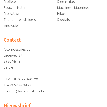
Profielen
Steenstrips
Bouwartikelen
Machines - Materieel
Pro Attika
Hikoki
Toebehoren steigers
Specials
Innovatief
Contact
Axo Industries Bv
Lageweg 37
8930
Menen
België
BTW: BE 0477.860.701
T:
+32 57 36 34 23
E:
order@axoindustries.be
Nieuwsbrief