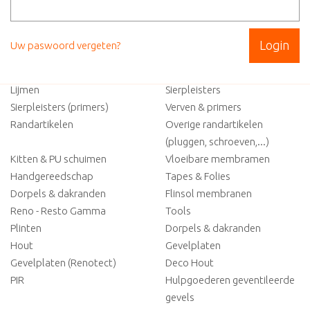
Sitemap
Uw paswoord vergeten?
Isolatie
Lijmen-cement-gips
Lijmen
Sierpleisters
Sierpleisters (primers)
Verven & primers
Randartikelen
Overige randartikelen
(pluggen, schroeven,...)
Kitten & PU schuimen
Vloeibare membramen
Handgereedschap
Tapes & Folies
Dorpels & dakranden
Flinsol membranen
Reno - Resto Gamma
Tools
Plinten
Dorpels & dakranden
Hout
Gevelplaten
Gevelplaten (Renotect)
Deco Hout
PIR
Hulpgoederen geventileerde
gevels