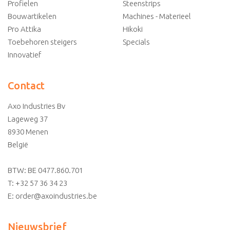
Profielen
Steenstrips
Bouwartikelen
Machines - Materieel
Pro Attika
Hikoki
Toebehoren steigers
Specials
Innovatief
Contact
Axo Industries Bv
Lageweg 37
8930
Menen
België
BTW: BE 0477.860.701
T:
+32 57 36 34 23
E:
order@axoindustries.be
Nieuwsbrief