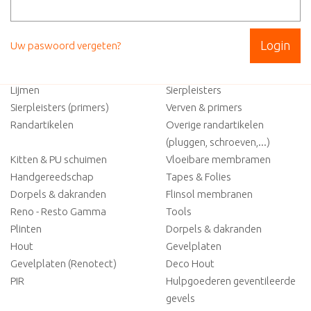
Sitemap
Uw paswoord vergeten?
Isolatie
Lijmen-cement-gips
Lijmen
Sierpleisters
Sierpleisters (primers)
Verven & primers
Randartikelen
Overige randartikelen
(pluggen, schroeven,...)
Kitten & PU schuimen
Vloeibare membramen
Handgereedschap
Tapes & Folies
Dorpels & dakranden
Flinsol membranen
Reno - Resto Gamma
Tools
Plinten
Dorpels & dakranden
Hout
Gevelplaten
Gevelplaten (Renotect)
Deco Hout
PIR
Hulpgoederen geventileerde
gevels