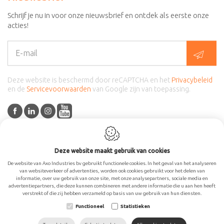
Schrijf je nu in voor onze nieuwsbrief en ontdek als eerste onze
acties!
Deze website is beschermd door reCAPTCHA en het
Privacybeleid
en de
Servicevoorwaarden
van Google zijn van toepassing.
Deze website maakt gebruik van cookies
De website van Axo Industries bv gebruikt functionele cookies. In het geval van het analyseren
Cookie policy
Privacy policy
Sitemap
Webdesign by
van websiteverkeer of advertenties, worden ook cookies gebruikt voor het delen van
IDcreation 2025
informatie, over uw gebruik van onze site, met onze analysepartners, sociale media en
advertentiepartners, die deze kunnen combineren met andere informatie die u aan hen heeft
verstrekt of die zij hebben verzameld op basis van uw gebruik van hun diensten.
Functioneel
Statistieken